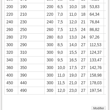
200
190
200
6,5
10,0
18
53,83
3
220
210
220
7,0
11,0
18
64,34
5
240
230
240
7,5
12,0
21
76,84
7
260
250
260
7,5
12,5
24
86,82
1
280
270
280
8,0
13,0
24
97,26
1
300
290
300
8,5
14,0
27
112,53
1
320
310
300
9,0
15,5
27
124,37
2
340
330
300
9,5
16,5
27
133,47
2
360
350
300
10,0
17,5
27
142,76
3
400
390
300
11,0
19,0
27
158,98
4
450
440
300
11,5
21,0
27
178,03
6
500
490
300
12,0
23,0
27
197,54
8
Modifier