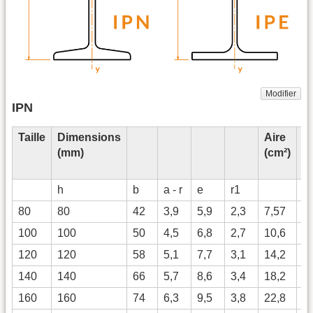
Modifier
IPN
Taille
Dimensions
Aire
M
(mm)
(cm²)
d'
(
h
b
a - r
e
r1
I
z
80
80
42
3,9
5,9
2,3
7,57
7
100
100
50
4,5
6,8
2,7
10,6
1
120
120
58
5,1
7,7
3,1
14,2
3
140
140
66
5,7
8,6
3,4
18,2
5
160
160
74
6,3
9,5
3,8
22,8
9