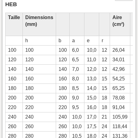
HEB
Taille
Dimensions
Aire
M
(mm)
(cm²)
d'
(
h
b
a
e
r
I
z
100
100
100
6,0
10,0
12
26,04
44
120
120
120
6,5
11,0
12
34,01
86
140
140
140
7,0
12,0
12
42,96
1
160
160
160
8,0
13,0
15
54,25
2
180
180
180
8,5
14,0
15
65,25
3
200
200
200
9,0
15,0
18
78,08
5
220
220
220
9,5
16,0
18
91,04
8
240
240
240
10,0
17,0
21
105,99
1
260
260
260
10,0
17,5
24
118,44
1
280
280
280
10,5
18,0
24
131,36
1