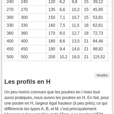
240
240
120
6,2
9,8
15
39,12
38
270
270
135
6,6
10,2
15
45,95
57
300
300
150
7,1
10,7
15
53,81
83
330
330
160
7,5
11,5
18
62,61
11
360
360
170
8,0
12,7
18
72,73
16
400
400
180
8,6
13,5
21
84,46
23
450
450
190
9,4
14,6
21
98,82
33
500
500
200
10,2
16,0
21
115,52
48
Modifier
Les profils en H
Un peu moins connues que les poutres en I mais tout
aussi pratiques, nous avons les poutres en H. En fait, pour
une poutre en H, largeur égal hauteur (à peu près); ce qui
différencie les types A, B, et M, c'est principalement