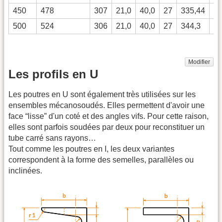
450
478
307
21,0
40,0
27
335,44
1
500
524
306
21,0
40,0
27
344,3
1
Modifier
Les profils en U
Les poutres en U sont également très utilisées sur les
ensembles mécanosoudés. Elles permettent d'avoir une
face “lisse” d'un coté et des angles vifs. Pour cette raison,
elles sont parfois soudées par deux pour reconstituer un
tube carré sans rayons…
Tout comme les poutres en I, les deux variantes
correspondent à la forme des semelles, parallèles ou
inclinées.