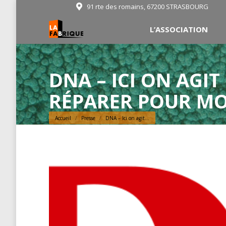
91 rte des romains, 67200 STRASBOURG
L’ASSOCIATION
DNA – ICI ON AGIT
RÉPARER POUR M
Vous êtes ici :
Accueil
Presse
DNA – Ici on agit…