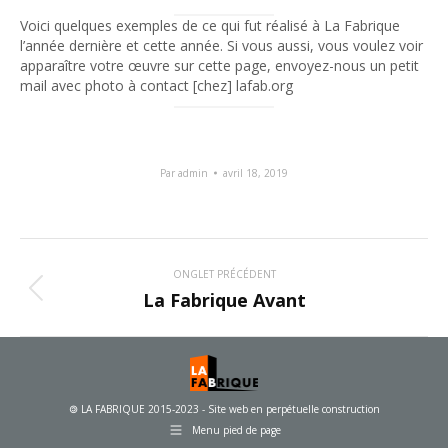
Voici quelques exemples de ce qui fut réalisé à La Fabrique
l’année dernière et cette année. Si vous aussi, vous voulez voir
apparaître votre œuvre sur cette page, envoyez-nous un petit
mail avec photo à contact [chez] lafab.org
Par
admin
avril 18, 2019
Navigation
ONGLET PRÉCÉDENT
de
Onglet
La Fabrique Avant
commentaire
précédent
🄯 LA FABRIQUE 2015-2023 - Site web en perpétuelle construction
Menu pied de page