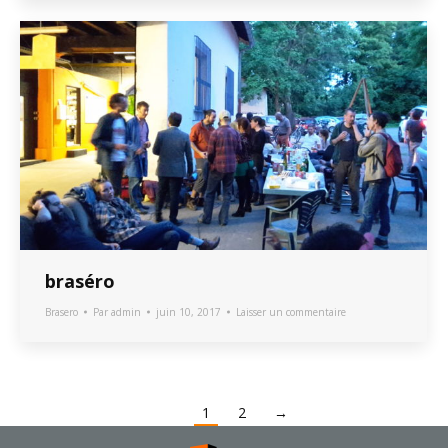
braséro
Brasero
Par
admin
juin 10, 2017
Laisser un commentaire
1
2
→