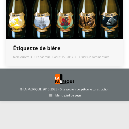
Étiquette de bière
biere carotte 3
Par
admin
août 15, 2017
Laisser un commentaire
🄯 LA FABRIQUE 2015-2023 - Site web en perpétuelle construction
Menu pied de page