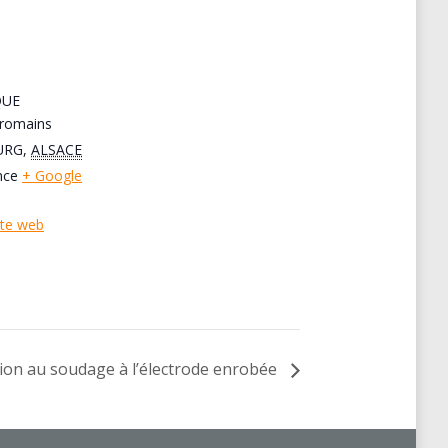
QUE
 romains
URG
,
ALSACE
nce
+ Google
ite web
ation au soudage à l’électrode enrobée